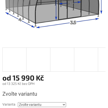
od
15 990 Kč
od
13 325 Kč
bez DPH
Měrná
Zvolte variantu
cena:
Varianta