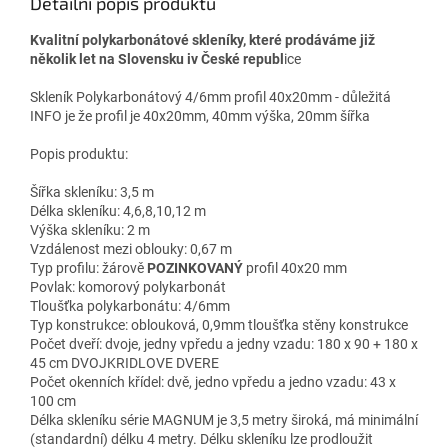
Detailní popis produktu
Kvalitní polykarbonátové skleníky, které prodáváme již
několik let na Slovensku iv České republ
ice
Skleník Polykarbonátový 4/6mm profil 40x20mm - důležitá
INFO je že profil je 40x20mm, 40mm výška, 20mm šířka
Popis produktu:
Šířka skleníku: 3,5 m
Délka skleníku: 4,6,8,10,12 m
Výška skleníku: 2 m
Vzdálenost mezi oblouky: 0,67 m
Typ profilu: žárově
POZINKOVANÝ
profil 40x20 mm
Povlak: komorový polykarbonát
Tloušťka polykarbonátu: 4/6mm
Typ konstrukce: oblouková, 0,9mm tloušťka stěny konstrukce
Počet dveří: dvoje, jedny vpředu a jedny vzadu: 180 x 90 + 180 x
45 cm DVOJKRIDLOVE DVERE
Počet okenních křídel: dvě, jedno vpředu a jedno vzadu: 43 x
100 cm
Délka skleníku série MAGNUM je 3,5 metry široká, má minimální
(standardní) délku 4 metry. Délku skleníku lze prodloužit