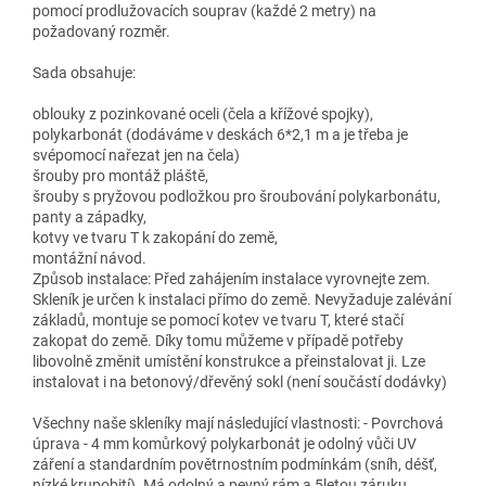
pomocí prodlužovacích souprav (každé 2 metry) na
požadovaný rozměr.
Sada obsahuje:
oblouky z pozinkované oceli (čela a křížové spojky),
polykarbonát (dodáváme v deskách 6*2,1 m a je třeba je
svépomocí nařezat jen na čela)
šrouby pro montáž pláště,
šrouby s pryžovou podložkou pro šroubování polykarbonátu,
panty a západky,
kotvy ve tvaru T k zakopání do země,
montážní návod.
Způsob instalace: Před zahájením instalace vyrovnejte zem.
Skleník je určen k instalaci přímo do země. Nevyžaduje zalévání
základů, montuje se pomocí kotev ve tvaru T, které stačí
zakopat do země. Díky tomu můžeme v případě potřeby
libovolně změnit umístění konstrukce a přeinstalovat ji. Lze
instalovat i na betonový/dřevěný sokl (není součástí dodávky)
Všechny naše skleníky mají následující vlastnosti: - Povrchová
úprava - 4 mm komůrkový polykarbonát je odolný vůči UV
záření a standardním povětrnostním podmínkám (sníh, déšť,
nízké krupobití). Má odolný a pevný rám a 5letou záruku,