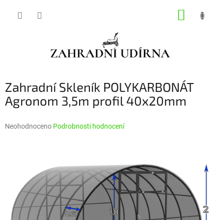
Přejít
NÁKUP
na
obsah
KOŠÍK
Zahradní Skleník POLYKARBONÁT
Agronom 3,5m profil 40x20mm
Průměrné
Neohodnoceno
Podrobnosti hodnocení
hodnocení
produktu
je
0,0
z
5
hvězdiček.