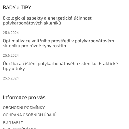
p
a
RADY a TIPY
t
Ekologické aspekty a energetická účinnost
í
polykarbonátových skleníků
25.6.2024
Optimalizace vnitřního prostředí v polykarbonátovém
skleníku pro různé typy rostlin
25.6.2024
Údržba a čištění polykarbonátového skleníku: Praktické
tipy a triky
25.6.2024
Informace pro vás
OBCHODNÍ PODMÍNKY
OCHRANA OSOBNÍCH ÚDAJŮ
KONTAKTY