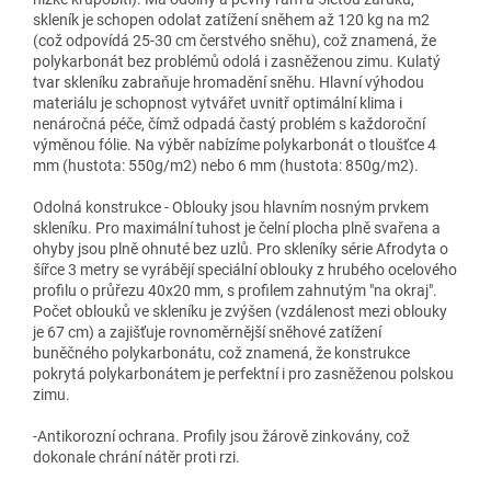
skleník je schopen odolat zatížení sněhem až 120 kg na m2
(což odpovídá 25-30 cm čerstvého sněhu), což znamená, že
polykarbonát bez problémů odolá i zasněženou zimu. Kulatý
tvar skleníku zabraňuje hromadění sněhu. Hlavní výhodou
materiálu je schopnost vytvářet uvnitř optimální klima i
nenáročná péče, čímž odpadá častý problém s každoroční
výměnou fólie. Na výběr nabízíme polykarbonát o tloušťce 4
mm (hustota: 550g/m2) nebo 6 mm (hustota: 850g/m2).
Odolná konstrukce - Oblouky jsou hlavním nosným prvkem
skleníku. Pro maximální tuhost je čelní plocha plně svařena a
ohyby jsou plně ohnuté bez uzlů. Pro skleníky série Afrodyta o
šířce 3 metry se vyrábějí speciální oblouky z hrubého ocelového
profilu o průřezu 40x20 mm, s profilem zahnutým "na okraj".
Počet oblouků ve skleníku je zvýšen (vzdálenost mezi oblouky
je 67 cm) a zajišťuje rovnoměrnější sněhové zatížení
buněčného polykarbonátu, což znamená, že konstrukce
pokrytá polykarbonátem je perfektní i pro zasněženou polskou
zimu.
-Antikorozní ochrana. Profily jsou žárově zinkovány, což
dokonale chrání nátěr proti rzi.