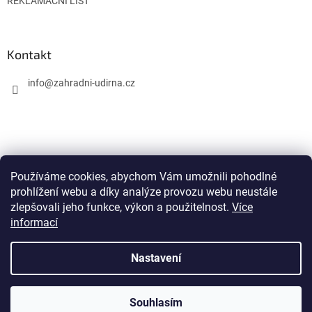
REKLAMAČNÍ LIST
Kontakt
info
@
zahradni-udirna.cz
Nákupní košík
Používáme cookies, abychom Vám umožnili pohodlné
prohlížení webu a díky analýze provozu webu neustále
zlepšovali jeho funkce, výkon a použitelnost.
Více
0
KS /
0 KČ
informací
Nastavení
Vytvořil Shoptet
Souhlasím
Copyright 2026
Zahradní udírna
. Všechna práva vyhrazena.