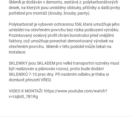
Skleník je dodáván v demontu, sestává z: polykarbonátových
desek, na kterých jsou umístěny oblouky, příčníky a další prvky
potřebné pro montáž (šrouby, šrouby, panty).
Polykarbonát je vybaven ochrannou fólií, která umožňuje jeho
umístění na otevřeném povrchu bez rizika poškození výrobku.
Pozinkovaný ocelový profil chrání konstrukci před vnějšími
faktory, což umožňuje ponechat demontovaný výrobek na
otevřeném povrchu. Skleník v této podobě může čekat na
instalace.
SKLENÍKY jsou SKLADEM pro velké transportní rozměry musí
být realizován a plánován rozvoz, proto bude dodání
SKLENÍKŮ 7-10 prac dny. Při osobním odběru je třeba si
domluvit převzetí VŘED.
VIDEO K MONTAŽI: https://www.youtube.com/watch?
v=UqbI0_7B1Rg
Z
á