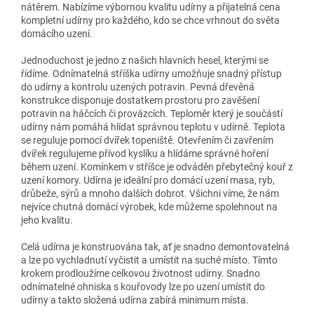
nátěrem. Nabízíme výbornou kvalitu udírny a přijatelná cena
kompletní udírny pro každého, kdo se chce vrhnout do světa
domácího uzení.
Jednoduchost je jedno z našich hlavních hesel, kterými se
řídíme. Odnímatelná stříška udírny umožňuje snadný přístup
do udírny a kontrolu uzených potravin. Pevná dřevěná
konstrukce disponuje dostatkem prostoru pro zavěšení
potravin na háčcích či provázcích. Teploměr který je součástí
udírny nám pomáhá hlídat správnou teplotu v udírně. Teplota
se reguluje pomocí dvířek topeniště. Otevřením či zavřením
dvířek regulujeme přívod kyslíku a hlídáme správné hoření
během uzení. Komínkem v stříšce je odváděn přebytečný kouř z
uzení komory. Udírna je ideální pro domácí uzení masa, ryb,
drůbeže, sýrů a mnoho dalších dobrot. Všichni víme, že nám
nejvíce chutná domácí výrobek, kde můžeme spolehnout na
jeho kvalitu.
Celá udírna je konstruována tak, ať je snadno demontovatelná
a lze po vychladnutí vyčistit a umístit na suché místo. Tímto
krokem prodloužíme celkovou životnost udírny. Snadno
odnímatelné ohniska s kouřovody lze po uzení umístit do
udírny a takto složená udírna zabírá minimum místa.