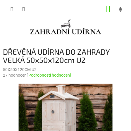
Přejít
NÁKUP
na
obsah
KOŠÍK
DŘEVĚNÁ UDÍRNA DO ZAHRADY
VELKÁ 50x50x120cm U2
50X50X120CM U2
Průměrné
27 hodnocení
Podrobnosti hodnocení
hodnocení
produktu
je
4,1
z
5
hvězdiček.