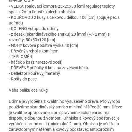
SPECIFIKACE
- VELKÁ spalovací komora 25x25x30 [cm] regulace teploty
spalin, 2mm tloušťka plechu ohniska
- KOUŘOVOD 2 kusy s celkovou délkou 100 [cm] spojuje pec s
udírnou
- KOLENO vstupu do udírny
- z desek (skandinávského smrku) 20 [mm] (+/- 2 mm) s
rozměry: 50x50x120 [cm]
- NOHY kovová podstvá výška 40 [cm]
- Dřevěný vrchol s komínem
- TEPLOMĚR
- háček 6 ks (z nerezové oceli)
- DŘEVĚNÉ příčníky 6 kus. na zavěšení háků
- Deflektor kouře vyjímatelný
- Rošty do pece
Váha balíku cca 46kg
Udírna je vyrobena z kvalitního vysušeného dřeva. Pro výrobu
používáme skandinávský smrk o minimální šířce 20 mm. Dřevo
je kvalitně opracované a při správném zacházení udírna
disponuje dlouhou životností. Ohniska a kovový podstavec je
vyráběn z hrubé oceli (minimálně 2 mm). Ohniska je ošetřeno
žáruvzdorným nátěrem a kovový podstavec antikorozním