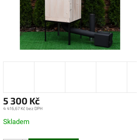
5 300 Kč
4 416,67 Kč bez DPH
Měrná
Skladem
cena: