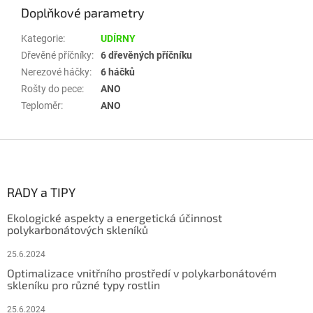
Doplňkové parametry
Kategorie
:
UDÍRNY
Dřevěné příčníky
:
6 dřevěných příčníku
Nerezové háčky
:
6 háčků
Rošty do pece
:
ANO
Teploměr
:
ANO
Z
á
p
a
RADY a TIPY
t
Ekologické aspekty a energetická účinnost
í
polykarbonátových skleníků
25.6.2024
Optimalizace vnitřního prostředí v polykarbonátovém
skleníku pro různé typy rostlin
25.6.2024