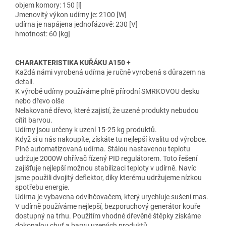
objem komory: 150 [l]
Jmenovitý výkon udírny je: 2100 [W]
udírna je napájena jednofázově: 230 [V]
hmotnost: 60 [kg]
CHARAKTERISTIKA KUŘÁKU A150 +
Každá námi vyrobená udírna je ručně vyrobená s důrazem na
detail.
K výrobě udírny používáme plně přírodní SMRKOVOU desku
nebo dřevo olše
Nelakované dřevo, které zajistí, že uzené produkty nebudou
cítit barvou.
Udírny jsou určeny k uzení 15-25 kg produktů.
Když si u nás nakoupíte, získáte tu nejlepší kvalitu od výrobce.
Plně automatizovaná udírna. Stálou nastavenou teplotu
udržuje 2000W ohřívač řízený PID regulátorem. Toto řešení
zajišťuje nejlepší možnou stabilizaci teploty v udírně. Navíc
jsme použili dvojitý deflektor, díky kterému udržujeme nízkou
spotřebu energie.
Udírna je vybavena odvlhčovačem, který urychluje sušení mas.
V udírně používáme nejlepší, bezporuchový generátor kouře
dostupný na trhu. Použitím vhodné dřevěné štěpky získáme
dokonalou chuť a barvu uzených produktů.