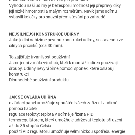
Výhodou naší udírny je bezesporu možnost její přepravy díky
její nízké hmotnosti a malým rozměrům. Navíc jsme udírnu
vybavili kolečky pro snazší přemisťování po zahradě
NEJSILNĚJŠÍ KONSTRUKCE UDÍŘNY
Jako jediní nabízíme pevnou konstrukci udírny, sestavenou ze
silných příčníků (cca 30 mm).
To zajišťuje trvanlivost používání
Jsme jedni z mála výrobců, kteří k montáži udíren používají
šrouby. Udírny nevyrábíme pomocí sponek, které oslabují
konstrukci
Dlouhodobé používání produktu
JAK SE OVLÁDÁ UDÍŘNA
ovládací panel umožňuje spouštění všech zařízení v udírně
pomocí tlačítek
regulace teploty: teplota v udírně je řízena PID
termoregulátorem, který umožňuje udržovat teplotu při uzení
až do 85 stupňů Celsia
použití PID regulátoru umožňuje velmi nízkou spotřebu energie