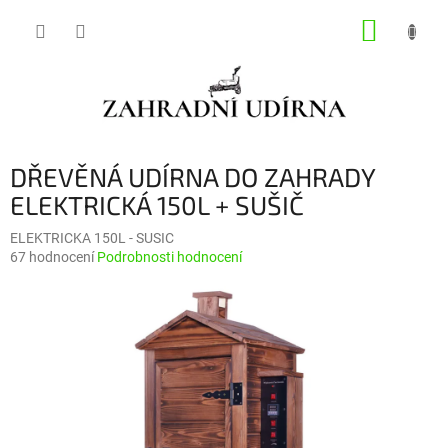
Přejít
NÁKUP
na
obsah
KOŠÍK
DŘEVĚNÁ UDÍRNA DO ZAHRADY
ELEKTRICKÁ 150L + SUŠIČ
ELEKTRICKA 150L - SUSIC
Průměrné
67 hodnocení
Podrobnosti hodnocení
hodnocení
produktu
je
3,9
z
5
hvězdiček.