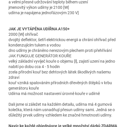
a velmi přesné udržování teploty během uzení
jmenovitý výkon udírny je 2100 [W[
udírna je napájena jednofázovým 230 V]
JAK JE VYTÁPĚNA UDÍŘNA A150+
2000 [W] ohřívač
dvojitý deflektor, šetří elektrickou energii a chrání ohřívač před
kondenzujícím tukem a vodou
dno udírny je chráněno nerezovým plechem proti přehřívání
JAK FUNGUJE GENERÁTOR KOUŘE
velký základní vyvíječ kouře o objemu [l], zajistí uzení na jedno
nabití po dobu cca 4 - 5 hodin
zcela přírodní kouř bez dehtových látek škodlivých našemu
zdraví
kouř vzniká spalováním přírodních dřevěných štěpků v krbu
generátoru kouře
Udírna má možnost nastavení úrovně kouře v udírně
Dali jsme si záležet na každém detailu, udírna má 4 gumová
kolečka, která nám usnadňují přesun udírny sami. Jedná se o
důležitý prvek udírny vzhledem ke značné hmotnosti udírny.
Navíc ke každé objednávce je velké množství dárků ZDARMA