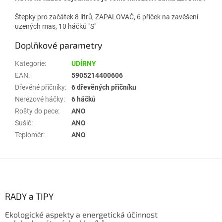
Štepky pro začátek 8 litrů, ZAPALOVAČ, 6 příček na zavěšení
uzených mas, 10 háčků "S"
Doplňkové parametry
Kategorie
:
UDÍRNY
EAN
:
5905214400606
Dřevěné příčníky
:
6 dřevěných příčníku
Nerezové háčky
:
6 háčků
Rošty do pece
:
ANO
Sušič
:
ANO
Teploměr
:
ANO
Z
á
p
a
RADY a TIPY
t
Ekologické aspekty a energetická účinnost
í