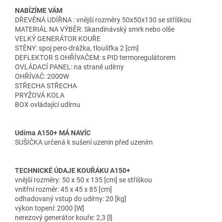
NABÍZÍME VÁM
DŘEVĚNÁ UDÍŘNA : vnější rozměry 50x50x130 se stříškou
MATERIÁL NA VÝBĚR: Skandinávský smrk nebo olše
VELKÝ GENERÁTOR KOUŘE
STĚNY: spoj pero-drážka, tloušťka 2 [cm]
DEFLEKTOR S OHŘÍVAČEM: s PID termoregulátorem
OVLÁDACÍ PANEL: na straně udírny
OHŘÍVAČ: 2000W
STŘECHA STŘECHA
PRYŽOVÁ KOLA
BOX ovládající udírnu
Udírna A150+ MÁ NAVÍC
SUŠIČKA určená k sušení uzenin před uzením
TECHNICKÉ ÚDAJE KOUŘÁKU A150+
vnější rozměry: 50 x 50 x 135 [cm] se stříškou
vnitřní rozměr: 45 x 45 x 85 [cm]
odhadovaný vstup do udírny: 20 [kg]
výkon topení: 2000 [W]
nerezový generátor kouře: 2,3 [l]